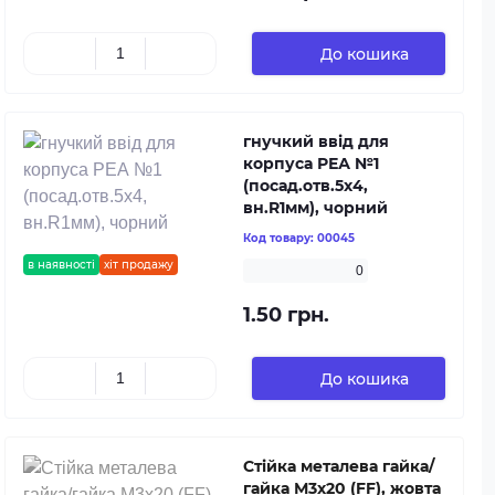
До кошика
гнучкий ввід для
корпуса РЕА №1
(посад.отв.5х4,
вн.R1мм), чорний
Код товару:
00045
в наявності
хіт продажу
0
1.50 грн.
До кошика
Стійка металева гайка/
гайка М3х20 (FF), жовта