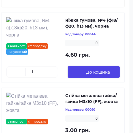
ніжка гумова, №4 (ф18/
ф20, h13 мм), чорна
Код товару:
00044
0
в наявності
хіт продажу
популярний
4.60 грн.
До кошика
Стійка металева гайка/
гайка М3х10 (FF), жовта
Код товару:
00090
0
в наявності
хіт продажу
3.00 грн.