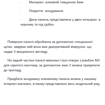
·
Матеріал: алюміній товщиною 6мм
·
Покриття: анодування
·
Дана панель представлена у двох кольорах: в
чорному та під срібло.
Поверхня панелі оброблена за допомогою спеціальної
щітки, завдяки якій вона має декоративний візерунок, що
надає її вишуканого вигляду.
На задній частині панелі виконані глухі отвори з різьбою М3
для скритого монтажу, за допомогою яких її можна прикріпити
до приладу.
Придбати анодовану алюмінієву панель можна у нашому
інтернет-магазині, в якому представлено весь модельний ряд.