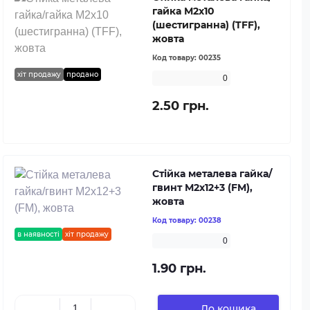
гайка М2х10
(шестигранна) (TFF),
жовта
Код товару:
00235
хіт продажу
продано
0
2.50 грн.
Стійка металева гайка/
гвинт М2х12+3 (FM),
жовта
Код товару:
00238
в наявності
хіт продажу
0
1.90 грн.
До кошика