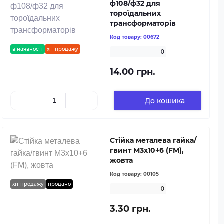
ф108/ф32 для
тороїдальних
трансформаторів
Код товару:
00672
в наявності
хіт продажу
0
14.00 грн.
До кошика
Стійка металева гайка/
гвинт М3х10+6 (FM),
жовта
Код товару:
00105
хіт продажу
продано
0
3.30 грн.