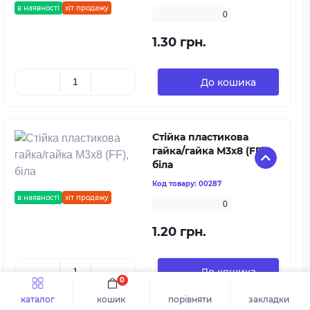
в наявності
хіт продажу
0
1.30 грн.
До кошика
Стійка пластикова
гайка/гайка М3х8 (FF),
біла
Код товару:
00287
в наявності
хіт продажу
0
1.20 грн.
До кошика
0
каталог
кошик
порівняти
закладки