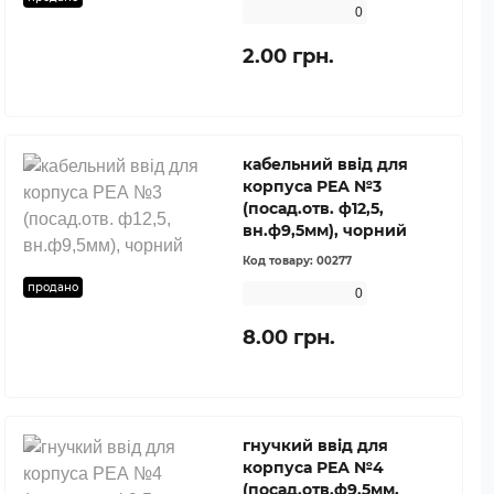
0
2.00 грн.
кабельний ввід для
корпуса РЕА №3
(посад.отв. ф12,5,
вн.ф9,5мм), чорний
Код товару:
00277
продано
0
8.00 грн.
гнучкий ввід для
корпуса РЕА №4
(посад.отв.ф9.5мм,