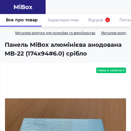
MiBox
Все про товар
Характеристики
Відгуків
Пита
0
Металеві корпуси для розробки та виробництва
Металеві корпуси
Панель MiBox алюмінієва анодована
MB-22 (174x94#6.0) срібло
товар в наявності