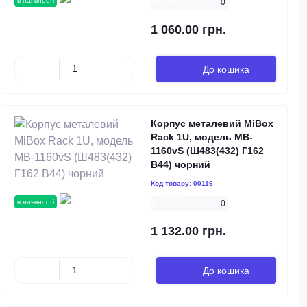
в наявності
0
1 060.00 грн.
До кошика
Корпус металевий MiBox
Rack 1U, модель MB-
1160vS (Ш483(432) Г162
В44) чорний
Код товару:
00116
в наявності
0
1 132.00 грн.
До кошика