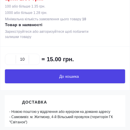
100 або більше 1.35 грн.
1000 або більше 1.28 грн.
Мінімальна кількість замовлення цього товару
10
Товар в наявності
Зареєструйтеся або авторизуйтеся щоб побачити
залишки товару
=
15.00 грн.
До кошика
ДОСТАВКА
- Новою поштою у відділення або курєром на доманю адресу
- Самовивіз: м. Житмоир, 4-й Вільський провулок (територія ГК
"Світанок")