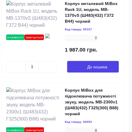
Корпус металевий MiBox
Rack 1U, модель MB-
1370vS (Ш483(432) Г372
В44) чорний
Код товару:
00107
в наявності
закінчується
0
1 987.00 грн.
До кошика
Корпус MiBox для
підсилювача потужності
звуку, модель MB-2300v1
(Ш483(432) Г325(300) В88)
чорний
Код товару:
00093
в наявності
закінчується
0