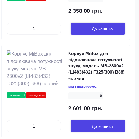
2 358.00 грн.
До кошика
Корпус MiBox для
підсилювача потужності
звуку, модель MB-2300v2
(Ш483(432) Г325(300) В88)
чорний
Код товару:
00092
в наявності
закінчується
0
2 601.00 грн.
До кошика