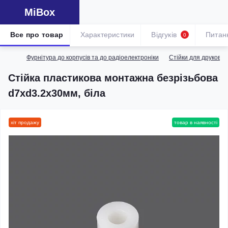
MiBox
Все про товар
Характеристики
Відгуків
Питан
0
Фурнітура до корпусів та до радіоелектроніки
Стійки для друкова
Стійка пластикова монтажна безрізьбова
d7xd3.2х30мм, біла
хіт продажу
товар в наявності