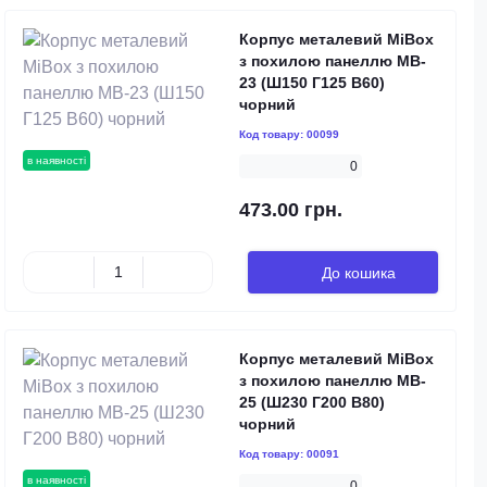
Корпус металевий MiBox
з похилою панеллю MB-
23 (Ш150 Г125 В60)
чорний
Код товару:
00099
в наявності
0
473.00 грн.
До кошика
Корпус металевий MiBox
з похилою панеллю MB-
25 (Ш230 Г200 В80)
чорний
Код товару:
00091
в наявності
0