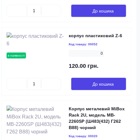
До кошика
корпус пластиковий Z-6
Код товару:
00052
0
в наявності
120.00 грн.
До кошика
Корпус металевий MiBox
Rack 2U, модель MB-
2260SP (Ш483(432) Г262
В88) чорний
Код товару:
00020