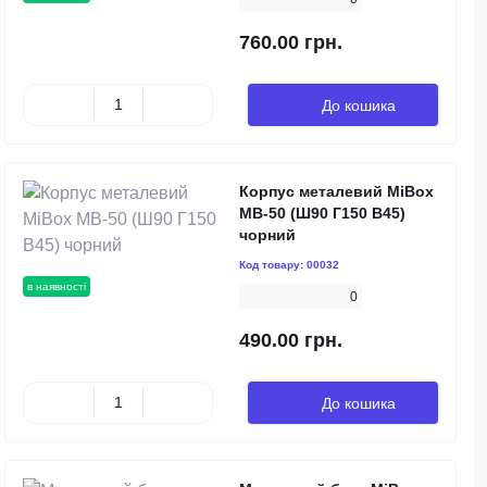
760.00 грн.
До кошика
Корпус металевий MiBox
MB-50 (Ш90 Г150 В45)
чорний
Код товару:
00032
в наявності
0
490.00 грн.
До кошика