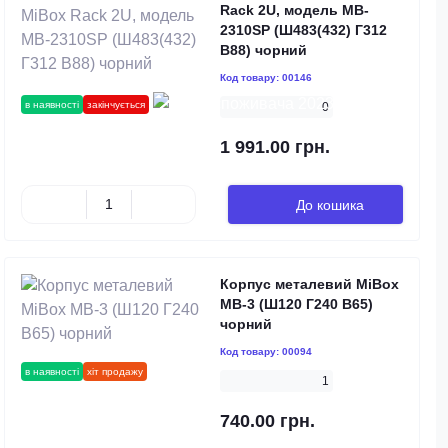
Rack 2U, модель MB-
2310SP (Ш483(432) Г312
В88) чорний
Код товару:
00146
в наявності
закінчується
0
1 991.00 грн.
До кошика
Корпус металевий MiBox
MB-3 (Ш120 Г240 В65)
чорний
Код товару:
00094
в наявності
хіт продажу
1
740.00 грн.