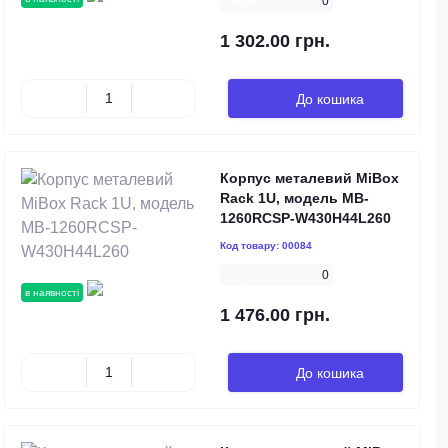
0
1 302.00 грн.
До кошика
Корпус металевий MiBox
Rack 1U, модель MB-
1260RCSP-W430H44L260
Код товару:
00084
0
в наявності
1 476.00 грн.
До кошика