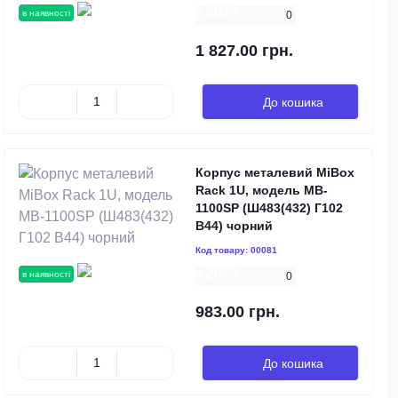
в наявності
0
1 827.00 грн.
До кошика
Корпус металевий MiBox
Rack 1U, модель MB-
1100SP (Ш483(432) Г102
В44) чорний
Код товару:
00081
в наявності
0
983.00 грн.
До кошика