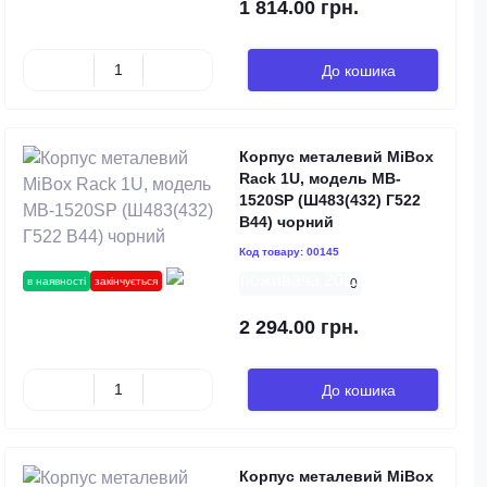
1 814.00 грн.
До кошика
Корпус металевий MiBox
Rack 1U, модель MB-
1520SP (Ш483(432) Г522
В44) чорний
Код товару:
00145
в наявності
закінчується
0
2 294.00 грн.
До кошика
Корпус металевий MiBox