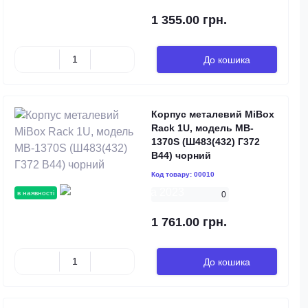
1 355.00 грн.
До кошика
Корпус металевий MiBox
Rack 1U, модель MB-
1370S (Ш483(432) Г372
В44) чорний
Код товару:
00010
в наявності
0
1 761.00 грн.
До кошика