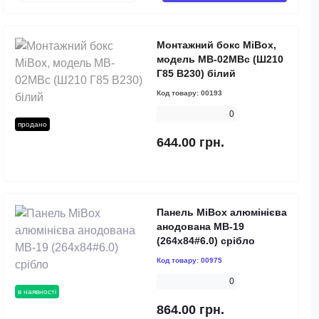
Монтажний бокс MiBox,
модель MB-02MBc (Ш210
Г85 В230) білий
Код товару:
00193
0
продано
644.00 грн.
Панель MiBox алюмінієва
анодована MB-19
(264x84#6.0) срібло
Код товару:
00975
0
в наявності
864.00 грн.