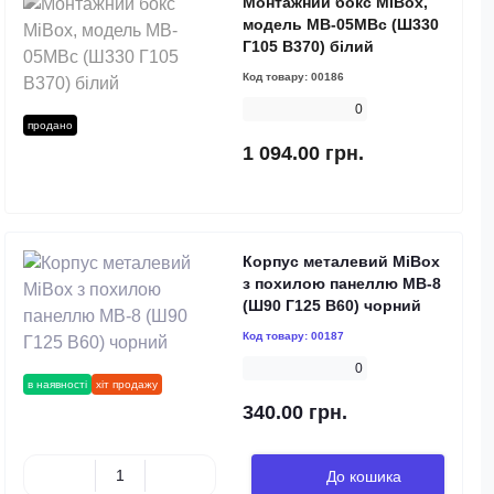
Монтажний бокс MiBox,
модель MB-05MBc (Ш330
Г105 В370) білий
Код товару:
00186
0
продано
1 094.00 грн.
Корпус металевий MiBox
з похилою панеллю MB-8
(Ш90 Г125 В60) чорний
Код товару:
00187
0
в наявності
хіт продажу
340.00 грн.
До кошика