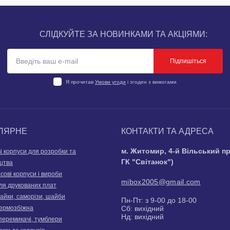
СЛІДКУЙТЕ ЗА НОВИНКАМИ ТА АКЦІЯМИ:
Підпишіться
Я прочитав
Умови угоди
і згоден з вимогами
ЛЯРНЕ
КОНТАКТИ ТА АДРЕСА
м. Житомир, 4-й Вільський п
і корпуси для розробки та
ГК "Світанок")
цтва
ові корпуси і вироби
mibox2005@gmail.com
ля друкованих плат
гайки, саморізи, шайби
Пн-Пт: з 9-00 до 18-00
термозбіжна
Сб: вихідний
Нд: вихідний
перемикачі, тумблери