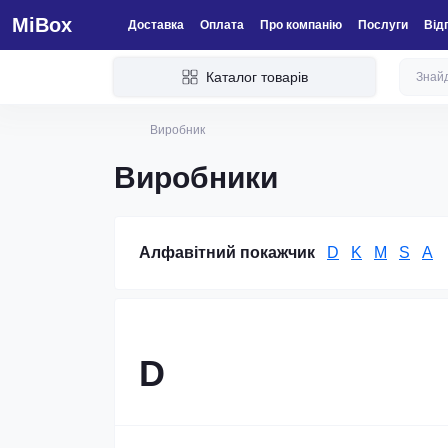
MiBox
Доставка
Оплата
Про компанію
Послуги
Від
Каталог товарів
Виробник
Виробники
Алфавітний покажчик
D
K
M
S
А
D