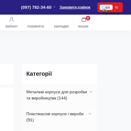
(097) 782-34-60
Замовити дзвінок
ua
ru
0
кабінет
порівняти
закладки
кошик
Категорії
Металеві корпуси для розробки
та виробництва (144)
Металеві корпуси для
Пластмасові корпуси і вироби
радіоелектроніки (75)
(91)