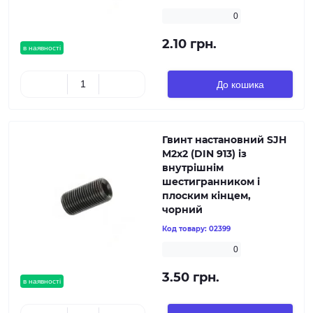
0
2.10 грн.
в наявності
До кошика
Гвинт настановний SJH
M2х2 (DIN 913) із
внутрішнім
шестигранником і
плоским кінцем,
чорний
Код товару:
02399
0
3.50 грн.
в наявності