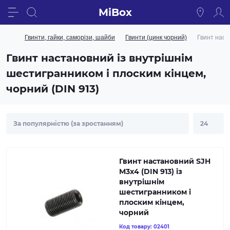
MiBox
Гвинти, гайки, саморізи, шайби
Гвинти (цинк чорний)
Гвинт наст
Гвинт настановний із внутрішнім
шестигранником і плоским кінцем,
чорний (DIN 913)
Гвинт настановний SJH
M3х4 (DIN 913) із
внутрішнім
шестигранником і
плоским кінцем,
чорний
Код товару:
02401