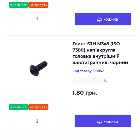
в наявності
хіт продажу
До кошика
Гвинт SJH М3х8 (ISO
7380) напівкругла
головка внутрішній
шестигранник, чорний
Код товару:
00852
0
1.80 грн.
в наявності
хіт продажу
До кошика