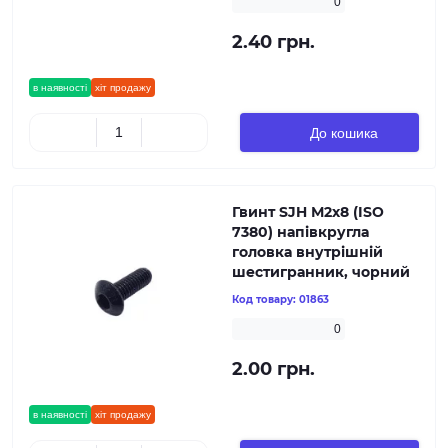
0
2.40 грн.
в наявності
хіт продажу
До кошика
Гвинт SJH М2х8 (ISO
7380) напівкругла
головка внутрішній
шестигранник, чорний
Код товару:
01863
0
2.00 грн.
в наявності
хіт продажу