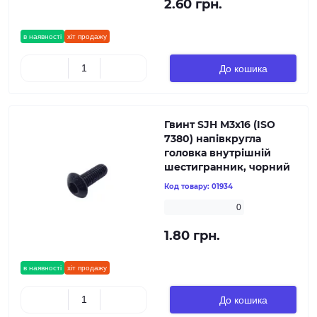
2.60 грн.
в наявності
хіт продажу
До кошика
Гвинт SJH М3х16 (ISO
7380) напівкругла
головка внутрішній
шестигранник, чорний
Код товару:
01934
0
1.80 грн.
в наявності
хіт продажу
До кошика