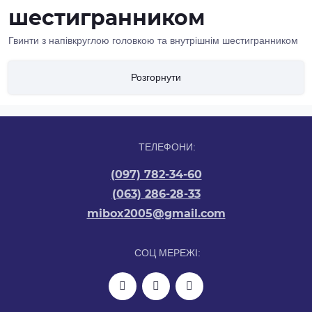
шестигранником
Гвинти з напівкруглою головкою та внутрішнім шестигранником
DIN (ISO) 7380 – кріплення підвищеного класу міцності.
Онлайн-магазин MiBox пропонує замовити ці гвинти з різьбою
Розгорнути
М3 за вигідною ціною у різних розмірах:
M3X6;
M3X8;
M3X10;
ТЕЛЕФОНИ:
M3X12;
M3X14;
(097) 782-34-60
M3X16;
(063) 286-28-33
M3X20.
mibox2005@gmail.com
Виготовлені з високоякісної оцинкованої сталі чорні гвинти під
шестигранний ключ легко купити з доставкою Новою поштою по
Україні для підприємств будь-якого профілю або власної
СОЦ МЕРЕЖІ:
майстерні. У Житомирі доступний самовивіз. Металеві гвинти
придбати можна оптом від 10 штук разом з шайбами,
гроверами та гайками відповідних діаметрів, представлених в
нашому магазині.