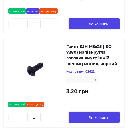
в наявності
новинка
хіт продажу
До кошика
Гвинт SJH М3х25 (ISO
7380) напівкругла
головка внутрішній
шестигранник, чорний
Код товару:
02422
0
3.20 грн.
в наявності
хіт продажу
До кошика