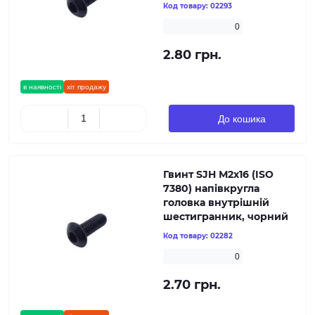
Код товару:
02293
0
2.80 грн.
в наявності
хіт продажу
До кошика
Гвинт SJH М2х16 (ISO
7380) напівкругла
головка внутрішній
шестигранник, чорний
Код товару:
02282
0
2.70 грн.