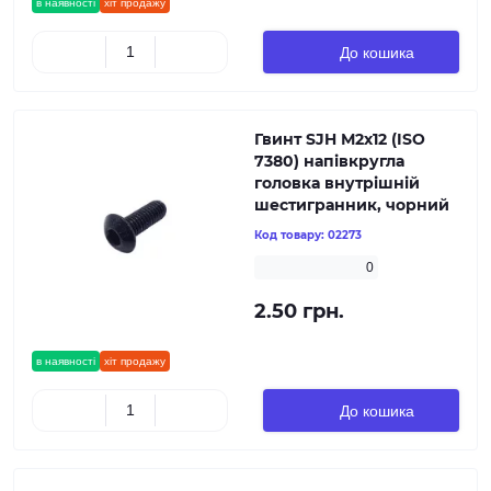
в наявності
хіт продажу
До кошика
Гвинт SJH М2х12 (ISO
7380) напівкругла
головка внутрішній
шестигранник, чорний
Код товару:
02273
0
2.50 грн.
в наявності
хіт продажу
До кошика