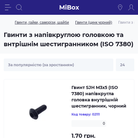
MiBox
Гвинти, гайки, саморізи, шайби
Гвинти (цинк чорний)
Гвинти з н
Гвинти з напівкруглою головкою та
внтрішнім шестигранником (ISO 7380)
Гвинт SJH М3х5 (ISO
7380) напівкругла
головка внутрішній
шестигранник, чорний
Код товару:
02111
0
1.70 грн.