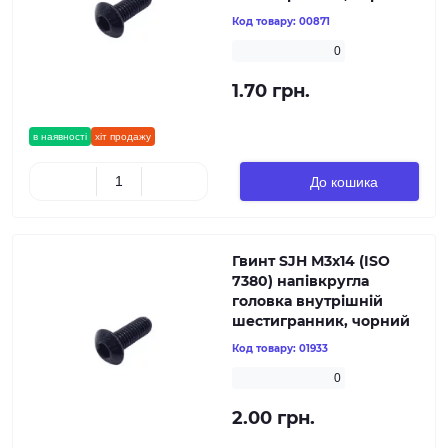
Код товару:
00871
0
1.70 грн.
в наявності
хіт продажу
До кошика
Гвинт SJH М3х14 (ISO
7380) напівкругла
головка внутрішній
шестигранник, чорний
Код товару:
01933
0
2.00 грн.