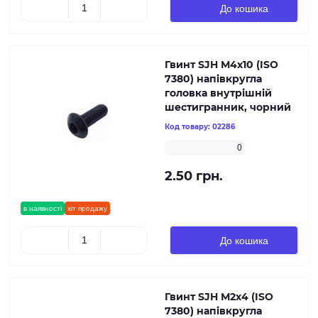
До кошика
Гвинт SJH М4х10 (ISO
7380) напівкругла
головка внутрішній
шестигранник, чорний
Код товару:
02286
0
2.50 грн.
в наявності
хіт продажу
До кошика
Гвинт SJH М2х4 (ISO
7380) напівкругла