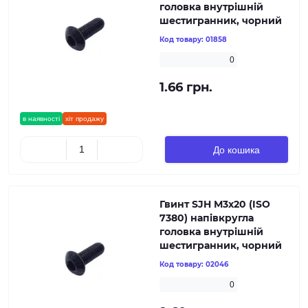
головка внутрішній
шестигранник, чорний
Код товару:
01858
0
1.66 грн.
в наявності
хіт продажу
До кошика
Гвинт SJH М3х20 (ISO
7380) напівкругла
головка внутрішній
шестигранник, чорний
Код товару:
02046
0