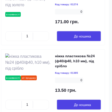
Код товару:
01274
0
в наявності
171.00 грн.
До кошика
ніжка пластикова №24
(ф40/ф40, h10 мм), під
срібло
Код товару:
01385
в наявності
хіт продажу
0
13.50 грн.
До кошика