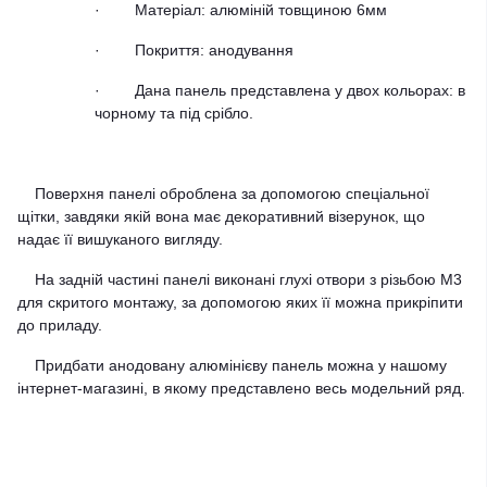
·
Матеріал: алюміній товщиною 6мм
·
Покриття: анодування
·
Дана панель представлена у двох кольорах: в
чорному та під срібло.
Поверхня панелі оброблена за допомогою спеціальної
щітки, завдяки якій вона має декоративний візерунок, що
надає її вишуканого вигляду.
На задній частині панелі виконані глухі отвори з різьбою М3
для скритого монтажу, за допомогою яких її можна прикріпити
до приладу.
Придбати анодовану алюмінієву панель можна у нашому
інтернет-магазині, в якому представлено весь модельний ряд.