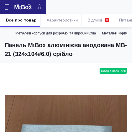
MiBox
Все про товар
Характеристики
Відгуків
Питан
0
Металеві корпуси для розробки та виробництва
Металеві корпуси
Панель MiBox алюмінієва анодована MB-
21 (324x104#6.0) срібло
товар в наявності