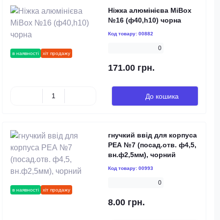
Ніжка алюмінієва MiBox
№16 (ф40,h10) чорна
Код товару:
00882
0
в наявності
хіт продажу
171.00 грн.
До кошика
гнучкий ввід для корпуса
РЕА №7 (посад.отв. ф4,5,
вн.ф2,5мм), чорний
Код товару:
00993
0
в наявності
хіт продажу
8.00 грн.