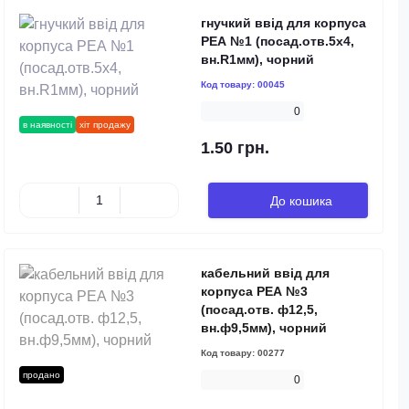
гнучкий ввід для корпуса
РЕА №1 (посад.отв.5х4,
вн.R1мм), чорний
Код товару:
00045
0
в наявності
хіт продажу
1.50 грн.
До кошика
кабельний ввід для
корпуса РЕА №3
(посад.отв. ф12,5,
вн.ф9,5мм), чорний
Код товару:
00277
продано
0