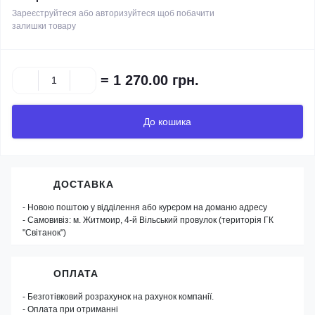
Зареєструйтеся або авторизуйтеся щоб побачити
залишки товару
=
1 270.00 грн.
До кошика
ДОСТАВКА
- Новою поштою у відділення або курєром на доманю адресу
- Самовивіз: м. Житмоир, 4-й Вільський провулок (територія ГК
"Світанок")
ОПЛАТА
- Безготівковий розрахунок на рахунок компанії.
- Оплата при отриманні