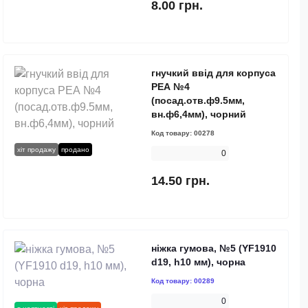
8.00 грн.
гнучкий ввід для корпуса
РЕА №4
(посад.отв.ф9.5мм,
вн.ф6,4мм), чорний
Код товару:
00278
хіт продажу
продано
0
14.50 грн.
ніжка гумова, №5 (YF1910
d19, h10 мм), чорна
Код товару:
00289
0