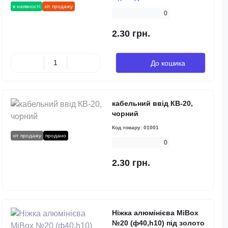
в наявності
хіт продажу
0
2.30 грн.
До кошика
кабельний ввід КВ-20,
чорний
Код товару:
01001
хіт продажу
продано
0
2.30 грн.
Ніжка алюмінієва MiBox
№20 (ф40,h10) під золото