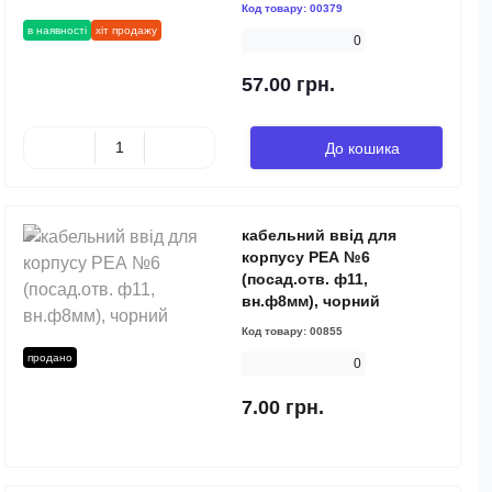
Код товару:
00379
в наявності
хіт продажу
0
57.00 грн.
До кошика
кабельний ввід для
корпусу РЕА №6
(посад.отв. ф11,
вн.ф8мм), чорний
Код товару:
00855
продано
0
7.00 грн.