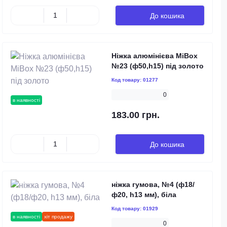
До кошика
Ніжка алюмінієва MiBox
№23 (ф50,h15) під золото
Код товару:
01277
0
в наявності
183.00 грн.
До кошика
ніжка гумова, №4 (ф18/
ф20, h13 мм), біла
Код товару:
01929
в наявності
хіт продажу
0