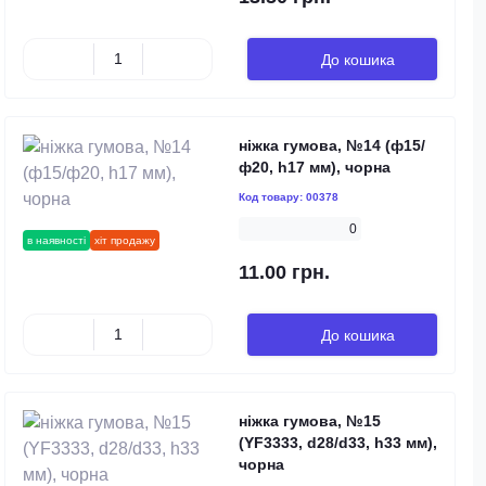
До кошика
ніжка гумова, №14 (ф15/
ф20, h17 мм), чорна
Код товару:
00378
0
в наявності
хіт продажу
11.00 грн.
До кошика
ніжка гумова, №15
(YF3333, d28/d33, h33 мм),
чорна