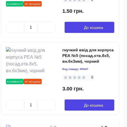
в наявності
хіт продажу
1.50 грн.
До кошика
гнучкий ввід для корпуса
РЕА №5 (посад.отв.8х5,
вн.6x3мм), чорний
Код товару:
00047
0
в наявності
хіт продажу
3.00 грн.
До кошика