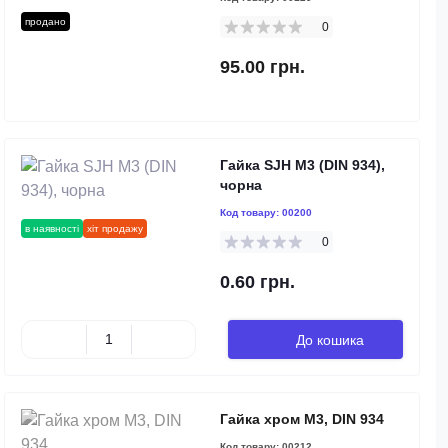
продано
0
95.00 грн.
Гайка SJH М3 (DIN 934),
чорна
Код товару:
00200
в наявності
хіт продажу
0
0.60 грн.
До кошика
Гайка хром М3, DIN 934
Код товару:
00212