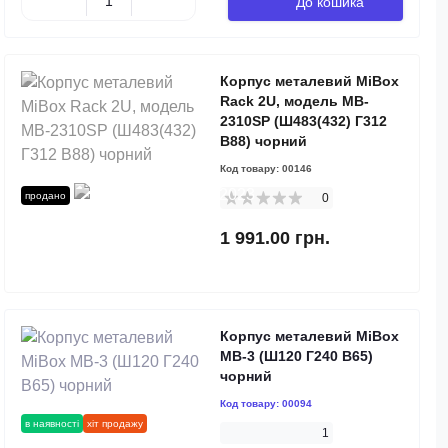
До кошика
Корпус металевий MiBox
Rack 2U, модель MB-
2310SP (Ш483(432) Г312
В88) чорний
Код товару:
00146
продано
0
1 991.00 грн.
Корпус металевий MiBox
MB-3 (Ш120 Г240 В65)
чорний
Код товару:
00094
в наявності
хіт продажу
1