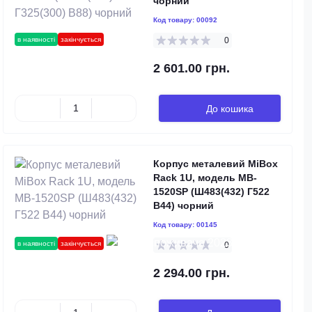
чорний
Код товару:
00092
в наявності
закінчується
0
2 601.00 грн.
До кошика
Корпус металевий MiBox
Rack 1U, модель MB-
1520SP (Ш483(432) Г522
В44) чорний
Код товару:
00145
в наявності
закінчується
0
2 294.00 грн.