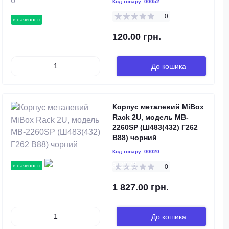
Код товару:
00052
0
в наявності
120.00 грн.
До кошика
Корпус металевий MiBox
Rack 2U, модель MB-
2260SP (Ш483(432) Г262
В88) чорний
Код товару:
00020
в наявності
0
1 827.00 грн.
До кошика