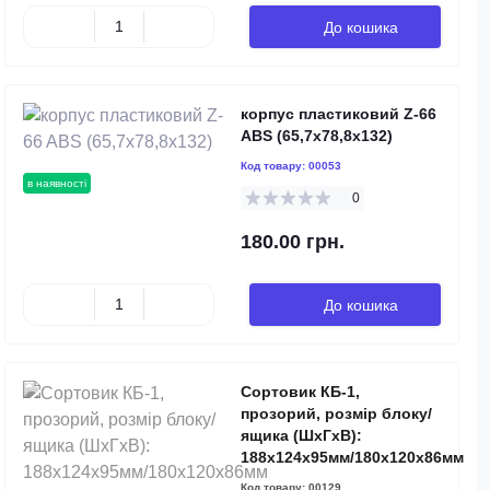
До кошика
корпус пластиковий Z-66
ABS (65,7х78,8х132)
Код товару:
00053
в наявності
0
180.00 грн.
До кошика
Сортовик КБ-1,
прозорий, розмір блоку/
ящика (ШхГхВ):
188х124х95мм/180х120х86мм
Код товару:
00129