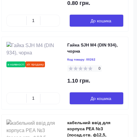
0.80 грн.
До кошика
Гайка SJH М4 (DIN 934),
чорна
Код товару:
00262
в наявності
хіт продажу
0
1.10 грн.
До кошика
кабельний ввід для
корпуса РЕА №3
(посад.отв. ф12,5,