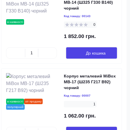
MB-14 (Ш325 Г330 В140)
чорний
Код товару:
00143
в наявності
0
1 852.00 грн.
До кошика
Корпус металевий MiBox
MB-17 (Ш235 Г217 В92)
чорний
Код товару:
00007
в наявності
хіт продажу
1
популярний
1 062.00 грн.