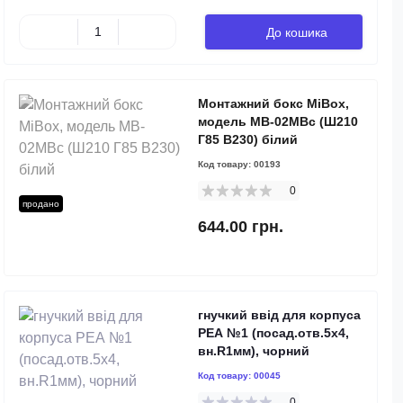
До кошика
Монтажний бокс MiBox,
модель MB-02MBc (Ш210
Г85 В230) білий
Код товару:
00193
0
продано
644.00 грн.
гнучкий ввід для корпуса
РЕА №1 (посад.отв.5х4,
вн.R1мм), чорний
Код товару:
00045
0