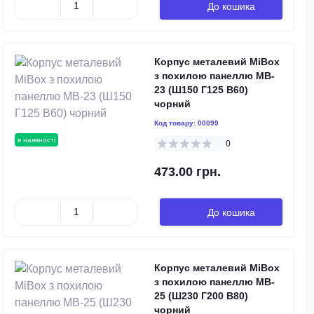
До кошика
Корпус металевий MiBox
з похилою панеллю MB-
23 (Ш150 Г125 В60)
чорний
Код товару:
00099
в наявності
0
473.00 грн.
До кошика
Корпус металевий MiBox
з похилою панеллю MB-
25 (Ш230 Г200 В80)
чорний