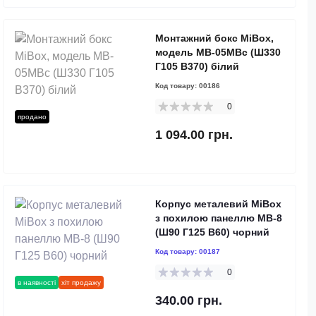
Монтажний бокс MiBox,
модель MB-05MBc (Ш330
Г105 В370) білий
Код товару:
00186
0
продано
1 094.00 грн.
Корпус металевий MiBox
з похилою панеллю MB-8
(Ш90 Г125 В60) чорний
Код товару:
00187
0
в наявності
хіт продажу
340.00 грн.