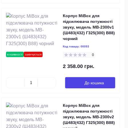
Корпус MiBox для
підсилювача потужності
звуку, модель MB-2300v1
(Ш483(432) Г325(300) В88)
чорний
Код товару:
00093
в наявності
закінчується
0
2 358.00 грн.
До кошика
Корпус MiBox для
підсилювача потужності
звуку, модель MB-2300v2
(Ш483(432) Г325(300) В88)