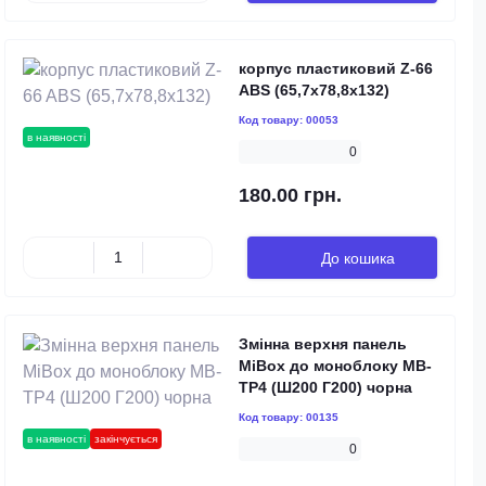
корпус пластиковий Z-66
ABS (65,7х78,8х132)
Код товару:
00053
в наявності
0
180.00 грн.
До кошика
Змінна верхня панель
MiBox до моноблоку MB-
TP4 (Ш200 Г200) чорна
Код товару:
00135
в наявності
закінчується
0