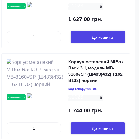
в наявності
0
1 637.00 грн.
До кошика
Корпус металевий MiBox
Rack 3U, модель MB-
3160vSP (Ш483(432) Г162
В132) чорний
Код товару:
00108
в наявності
0
1 744.00 грн.
До кошика