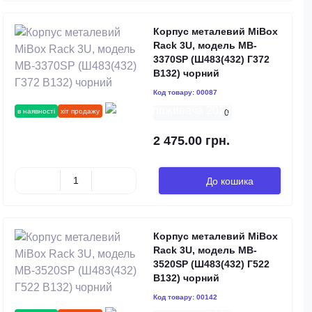
Корпус металевий MiBox
Rack 3U, модель MB-
3370SP (Ш483(432) Г372
В132) чорний
Код товару:
00087
в наявності
хіт продажу
0
2 475.00 грн.
До кошика
Корпус металевий MiBox
Rack 3U, модель MB-
3520SP (Ш483(432) Г522
В132) чорний
Код товару:
00142