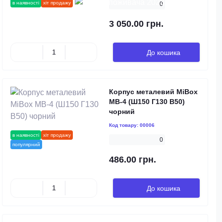
в наявності
хіт продажу
0
3 050.00 грн.
До кошика
Корпус металевий MiBox
MB-4 (Ш150 Г130 В50)
чорний
Код товару:
00006
в наявності
хіт продажу
0
популярний
486.00 грн.
До кошика