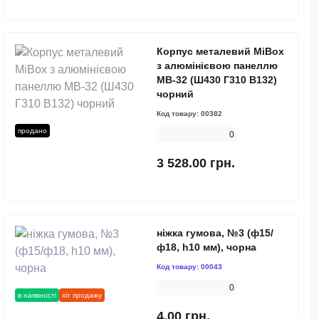
Корпус металевий MiBox
з алюмінієвою панеллю
MB-32 (Ш430 Г310 В132)
чорний
Код товару:
00382
продано
0
3 528.00 грн.
ніжка гумова, №3 (ф15/
ф18, h10 мм), чорна
Код товару:
00043
0
в наявності
хіт продажу
4.00 грн.