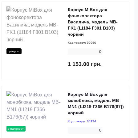
Корпус MiBox для
фонокоректора
Василича, модель MB-
FK1 (Ш184 Г301 В103)
чорний
Код товару:
00096
продано
0
1 153.00 грн.
Корпус MiBox для
моноблока, модель MB-
MN1 (Ш219 Г366 В176(67))
чорний
Код товару:
00134
в наявності
0