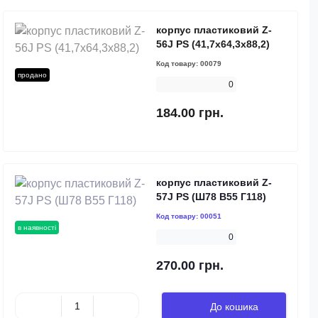
корпус пластиковий Z-
56J PS (41,7х64,3х88,2)
Код товару:
00079
продано
0
184.00 грн.
корпус пластиковий Z-
57J PS (Ш78 В55 Г118)
Код товару:
00051
в наявності
0
270.00 грн.
До кошика