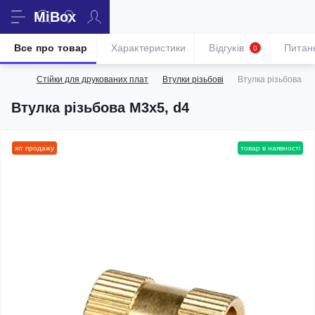
MiBox
Все про товар
Характеристики
Відгуків
Питан
0
Стійки для друкованих плат
Втулки різьбові
Втулка різьбова M3
Втулка різьбова M3х5, d4
хіт продажу
товар в наявності