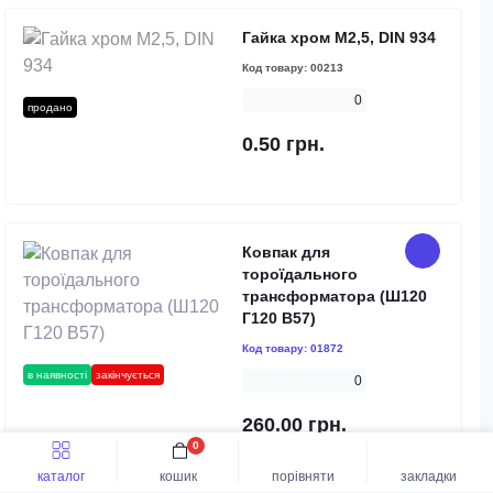
Гайка хром М2,5, DIN 934
Код товару:
00213
0
продано
0.50 грн.
Ковпак для
тороїдального
трансформатора (Ш120
Г120 В57)
Код товару:
01872
в наявності
закінчується
0
260.00 грн.
0
каталог
кошик
порівняти
закладки
До кошика