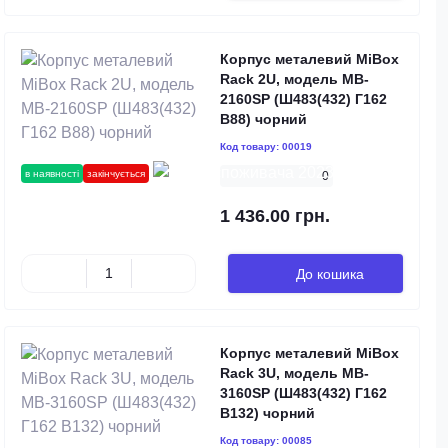
Корпус металевий MiBox
Rack 2U, модель MB-
2160SP (Ш483(432) Г162
В88) чорний
Код товару:
00019
в наявності
закінчується
0
1 436.00 грн.
До кошика
Корпус металевий MiBox
Rack 3U, модель MB-
3160SP (Ш483(432) Г162
В132) чорний
Код товару:
00085