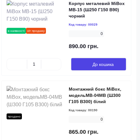
Корпус металевий MiBox
MB-15 (Ш250 Г150 В90)
чорний
Код товару:
00029
в наявності
хіт продажу
0
890.00 грн.
До кошика
Монтажний бокс MiBox,
модельMB-04MB (Ш300
Г105 В300) білий
Код товару:
00190
продано
0
865.00 грн.