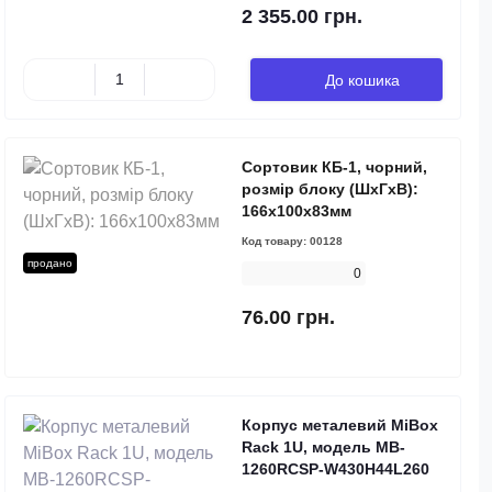
2 355.00 грн.
До кошика
Сортовик КБ-1, чорний,
розмір блоку (ШхГхВ):
166х100х83мм
Код товару:
00128
продано
0
76.00 грн.
Корпус металевий MiBox
Rack 1U, модель MB-
1260RCSP-W430H44L260