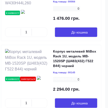
Код товару:
00084
0
в наявності
1 476.00 грн.
До кошика
Корпус металевий MiBox
Rack 1U, модель MB-
1520SP (Ш483(432) Г522
В44) чорний
Код товару:
00145
в наявності
закінчується
0
2 294.00 грн.
До кошика